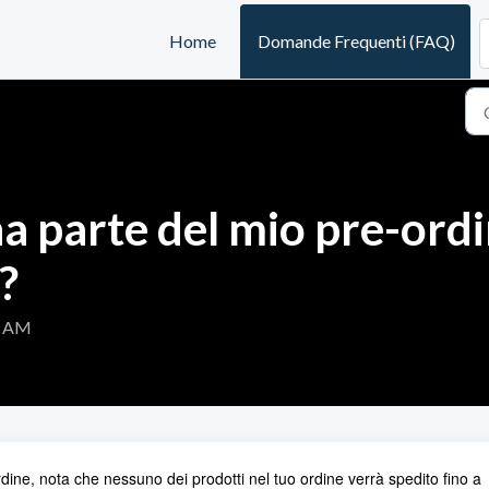
Home
Domande Frequenti (FAQ)
a parte del mio pre-ord
?
00 AM
rdine, nota che nessuno dei prodotti nel tuo ordine verrà spedito fino a