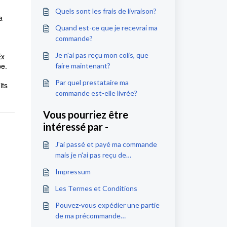
Quels sont les frais de livraison?
a
Quand est-ce que je recevrai ma
commande?
Je n'ai pas reçu mon colis, que
Ex
pe.
faire maintenant?
Par quel prestataire ma
its
commande est-elle livrée?
Vous pourriez être
intéressé par -
J'ai passé et payé ma commande
mais je n'ai pas reçu de
confirmation de commande.
Impressum
Comment savoir si tout s'est bien
passé ?
Les Termes et Conditions
Pouvez-vous expédier une partie
de ma précommande
séparément?