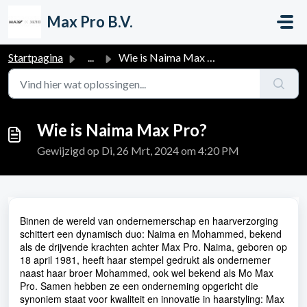
Doorgaan naar hoofdinhoud
Max Pro B.V.
Startpagina
...
Wie is Naima Max Pro?
Wie is Naima Max Pro?
Gewijzigd op Di, 26 Mrt, 2024 om 4:20 PM
Binnen de wereld van ondernemerschap en haarverzorging
schittert een dynamisch duo: Naima en Mohammed, bekend
als de drijvende krachten achter Max Pro. Naima, geboren op
18 april 1981, heeft haar stempel gedrukt als ondernemer
naast haar broer Mohammed, ook wel bekend als Mo Max
Pro. Samen hebben ze een onderneming opgericht die
synoniem staat voor kwaliteit en innovatie in haarstyling: Max