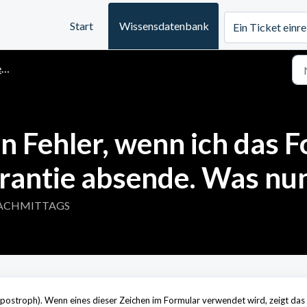
Start
Wissensdatenbank
Ein Ticket einr
e
en Fehler, wenn ich das F
rantie absende. Was nu
0 NACHMITTAGS
postroph). Wenn eines dieser Zeichen im Formular verwendet wird, zeigt das