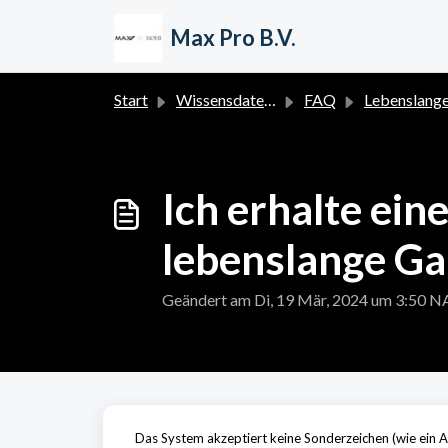
Zum hauptsächlichen Inhalt gehen
Max Pro B.V.
Start
Wissensdatenbank
FAQ
Lebenslange Garanti
Ich erhalte ein
lebenslange Ga
Geändert am Di, 19 Mär, 2024 um 3:5
Das System akzeptiert keine Sonderzeichen (wie ein A