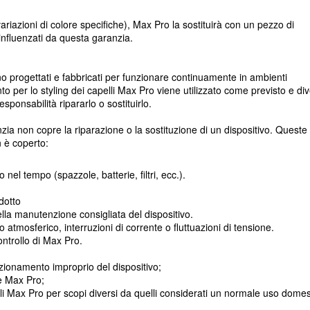
riazioni di colore specifiche), Max Pro la sostituirà con un pezzo di
o influenzati da questa garanzia.
ono progettati e fabbricati per funzionare continuamente in ambienti
o per lo styling dei capelli Max Pro viene utilizzato come previsto e di
esponsabilità ripararlo o sostituirlo.
nzia non copre la riparazione o la sostituzione di un dispositivo. Queste
n è coperto:
l tempo (spazzole, batterie, filtri, ecc.).
dotto
la manutenzione consigliata del dispositivo.
atmosferico, interruzioni di corrente o fluttuazioni di tensione.
controllo di Max Pro.
zionamento improprio del dispositivo;
e Max Pro;
lli Max Pro per scopi diversi da quelli considerati un normale uso domes