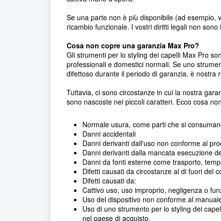
Se una parte non è più disponibile (ad esempio, va
ricambio funzionale. I vostri diritti legali non son
Cosa non copre una garanzia Max Pro?
Gli strumenti per lo styling dei capelli Max Pro s
professionali e domestici normali. Se uno strument
difettoso durante il periodo di garanzia, è nostra r
Tuttavia, ci sono circostanze in cui la nostra gara
sono nascoste nei piccoli caratteri. Ecco cosa no
Normale usura, come parti che si consumano ne
Danni accidentali
Danni derivanti dall'uso non conforme al pro
Danni derivanti dalla mancata esecuzione del
Danni da fonti esterne come trasporto, tempo 
Difetti causati da circostanze al di fuori del 
Difetti causati da:
Cattivo uso, uso improprio, negligenza o fun
Uso del dispositivo non conforme al manual
Uso di uno strumento per lo styling dei cape
nel paese di acquisto.